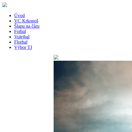
Úvod
VC Krkonoš
Šlapu na čáru
Fotbal
Volejbal
Florbal
Výbor TJ