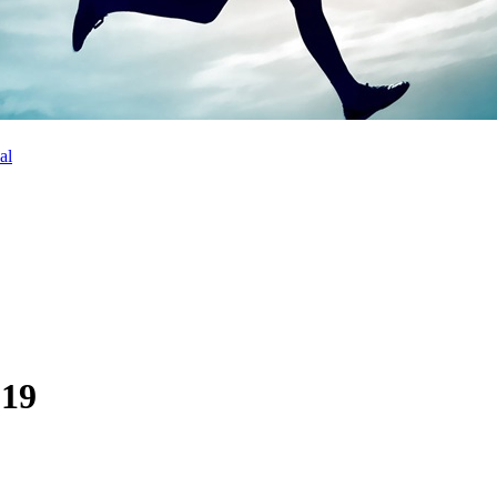
al
019