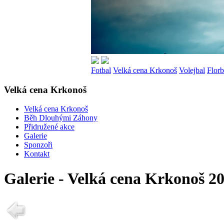
Fotbal
Velká cena Krkonoš
Volejbal
Florb
Velká cena Krkonoš
Velká cena Krkonoš
Běh Dlouhými Záhony
Přidružené akce
Galerie
Sponzoři
Kontakt
Galerie - Velká cena Krkonoš 2