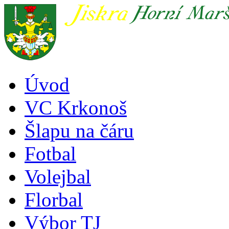
Úvod
VC Krkonoš
Šlapu na čáru
Fotbal
Volejbal
Florbal
Výbor TJ